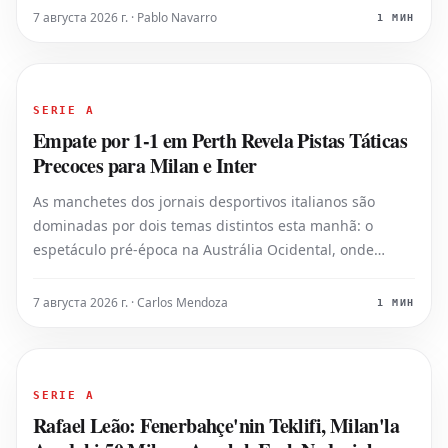
saída do San Siro neste verão, mas o Milan, segundo
7 августа 2026 г. · Pablo Navarro
1 МИН
relatos, não está disposto a consid
SERIE A
Empate por 1-1 em Perth Revela Pistas Táticas
Precoces para Milan e Inter
As manchetes dos jornais desportivos italianos são
dominadas por dois temas distintos esta manhã: o
espetáculo pré-época na Austrália Ocidental, onde
Milan e Inter protagonizaram um empate disputado por
1-1, e o esforço desesperado da Juventus para
7 августа 2026 г. · Carlos Mendoza
1 МИН
reconstruir o seu plantel antes do fecho da j
SERIE A
Rafael Leão: Fenerbahçe'nin Teklifi, Milan'la