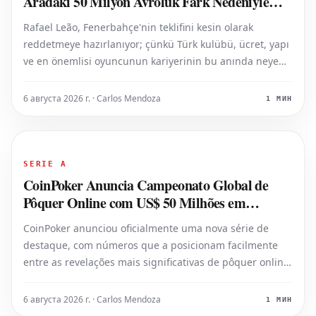
Aradaki 50 Milyon Avroluk Fark Nedeniyle
Çöktü
Rafael Leão, Fenerbahçe'nin teklifini kesin olarak
reddetmeye hazırlanıyor; çünkü Türk kulübü, ücret, yapı
ve en önemlisi oyuncunun kariyerinin bu anında neye
ihtiyaç duyduğuna dair kendi değerlendirmesi
arasındaki uçurumu kapatamıyor. Menejer Jorge
6 августа 2026 г. · Carlos Mendoza
1 МИН
Mendes'in desteği
SERIE A
CoinPoker Anuncia Campeonato Global de
Pôquer Online com US$ 50 Milhões em
Garantias
CoinPoker anunciou oficialmente uma nova série de
destaque, com números que a posicionam facilmente
entre as revelações mais significativas de pôquer online
do ano. De 23 de agosto a 28 de setembro, o inaugural
Global Online Poker Championship (GOPC) trará um
6 августа 2026 г. · Carlos Mendoza
1 МИН
gigantesco prêmio garantido d