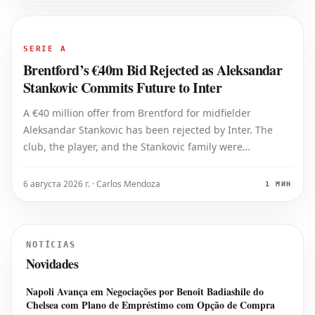
SERIE A
Brentford’s €40m Bid Rejected as Aleksandar
Stankovic Commits Future to Inter
A €40 million offer from Brentford for midfielder
Aleksandar Stankovic has been rejected by Inter. The
club, the player, and the Stankovic family were
unanimous in their decision to refuse the bid, making it
clear that the young Serbian intends to stay at Inter.
6 августа 2026 г. · Carlos Mendoza
1 МИН
Inter had recently used a
NOTÍCIAS
Novidades
Napoli Avança em Negociações por Benoît Badiashile do
Chelsea com Plano de Empréstimo com Opção de Compra