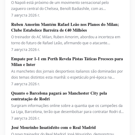
O Napoli está próximo de um movimento sensacional pelo
zagueiro central do Chelsea, Benoît Badiashile, com as
negociações entre o gigante italiano e o clube de Stamford Bridge
7 августа 2026 г.
avançando rapidamente em direção a uma resolução. O defensor
Ruben Amorim Mantém Rafael Leão nos Planos do Milan;
francês emergiu como um alvo principal para os Parteno
Clube Estabelece Barreira de €40 Milhões
O treinador do AC Milan, Ruben Amorim, abordou a incerteza em
torno do futuro de Rafael Leão, afirmando que o atacante
português continua nos seus planos para a nova temporada. Leão
7 августа 2026 г.
tem sido associado a uma saída do San Siro neste verão, mas o
Empate por 1-1 em Perth Revela Pistas Táticas Precoces para
Milan, segundo relatos, não está disposto a consid
Milan e Inter
As manchetes dos jornais desportivos italianos são dominadas por
dois temas distintos esta manhã: o espetáculo pré-época na
Austrália Ocidental, onde Milan e Inter protagonizaram um empate
7 августа 2026 г.
disputado por 1-1, e o esforço desesperado da Juventus para
Quanto o Barcelona pagará ao Manchester City pela
reconstruir o seu plantel antes do fecho da j
contratação de Rodri
Surgiram informações online sobre a quantia que os campeões da
La Liga, Barcelona, terão que desembolsar para contratar Rodri do
Manchester City. Isso acontece juntamente com a garantia de que
7 августа 2026 г.
o clube catalão não precisará gastar uma fortuna para trazer o
José Mourinho Insatisfeito com o Real Madrid
destaque do
O novo treinador do Real Madrid, José Mourinho, demonstrou