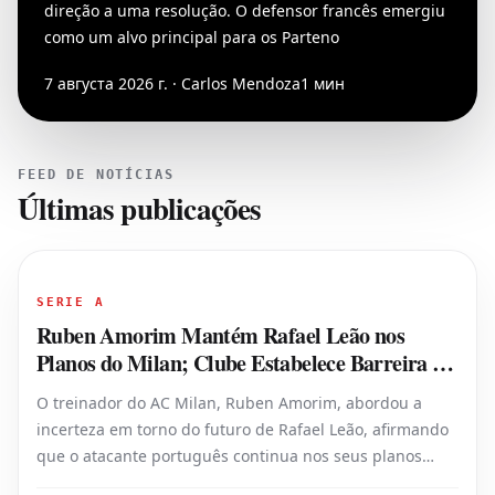
direção a uma resolução. O defensor francês emergiu
como um alvo principal para os Parteno
7 августа 2026 г. · Carlos Mendoza
1 мин
FEED DE NOTÍCIAS
Últimas publicações
SERIE A
Ruben Amorim Mantém Rafael Leão nos
Planos do Milan; Clube Estabelece Barreira de
€40 Milhões
O treinador do AC Milan, Ruben Amorim, abordou a
incerteza em torno do futuro de Rafael Leão, afirmando
que o atacante português continua nos seus planos
para a nova temporada. Leão tem sido associado a uma