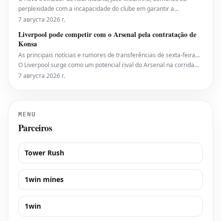
perplexidade com a incapacidade do clube em garantir a
contratação do craque do Manchester City, Rodri. Isso ocorre em
7 августа 2026 г.
meio a crescentes rumores de que o jogador de 30 anos tomou a
Liverpool pode competir com o Arsenal pela contratação de
decisão final de não se juntar aos Blancos, optando em vez
Konsa
As principais notícias e rumores de transferências de sexta-feira...
O Liverpool surge como um potencial rival do Arsenal na corrida
pela contratação do defensor do Aston Villa, Ezri Konsa. Fontes
7 августа 2026 г.
indicam que os Reds estão a monitorizar a situação do jogador,
demonstrando interesse em reforça
MENU
Parceiros
Tower Rush
1win mines
1win